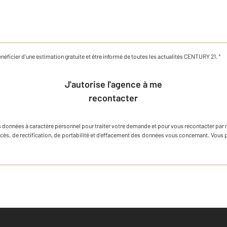
néficier d'une estimation gratuite et être informé de toutes les actualités CENTURY 21.
*
J'autorise l'agence à me
recontacter
s données à caractère personnel
pour traiter votre demande et pour vous recontacter par 
ccès, de rectification, de portabilité et d'effacement des données vous concernant. Vou