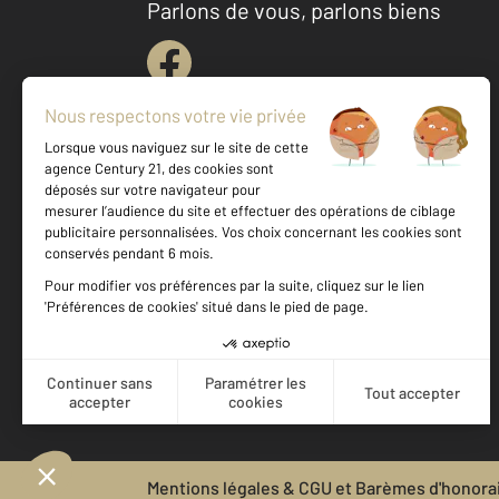
Parlons de vous, parlons biens
Votre agence est notée
Achat
Location
Vente
Gestion
9,3
/
10
9,8/10
Mentions légales & CGU et Barèmes d'honora