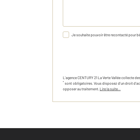
Je souhaite pouvoir être recontacté pour bé
L'agence
CENTURY 21 La Verte Vallée
collecte de
*
sont obligatoires. Vous disposez d'un droit d'a
opposer au traitement.
Lire la suite...