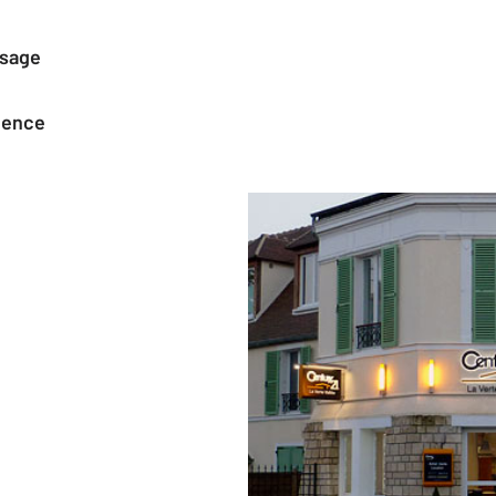
ssage
agence