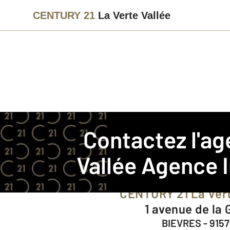
CENTURY 21
La Verte Vallée
Agence immobilière
Contact
Contactez l'a
Notre agence à BIEVRES
Vallée
Agence I
CENTURY 21 La Ver
1 avenue de la
BIEVRES - 915