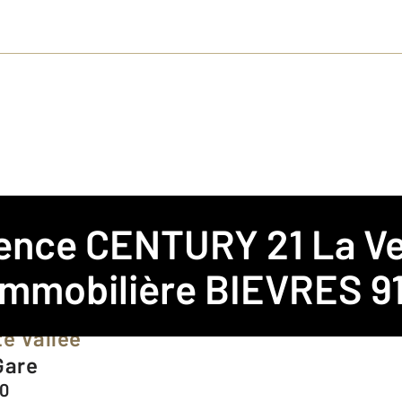
gence
CENTURY 21 La Ve
mmobilière BIEVRES 9
te Vallée
 Gare
70