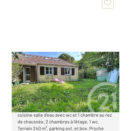
BIEVRES 91
2
58,08 m
, 4 pièces
Ref : 4631
Maison à vendre
450 000 €
Maison idéale 1. achat comprenant séjour
cuisine salle d'eau avec wc et 1 chambre au rez
de chaussée, 2 chambres à l'étage, 1 wc.
Terrain 240 m², parking ext. et box. Proche