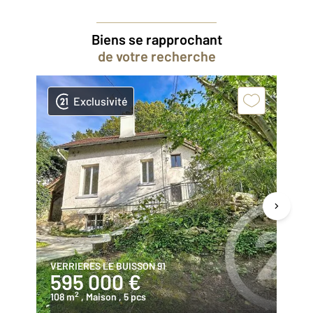
Biens se rapprochant
de votre recherche
Exclusivité
VERRIERES LE BUISSON 91
MA
595 000 €
4
2
108 m
, Maison
, 5 pcs
10