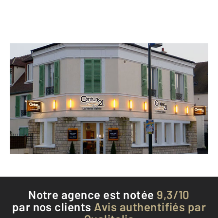
CENTURY 21 La Verte Vallée
1 avenue de la Gare
BIEVRES - 91570
Envoyer un message
Téléphoner à l'agence
Notre agence est notée
9,3/10
par nos clients
Avis authentifiés par