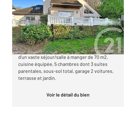
BIEVRES 91
2
202 m
, 8 pièces
Ref : 7516
Maison à vendre
685 000 €
Propriété d'architecte en bon état composée
d'un vaste séjour/salle à manger de 70 m2,
cuisine équipée, 5 chambres dont 3 suites
parentales, sous-sol total, garage 2 voitures,
terrasse et jardin.
Voir le détail du bien