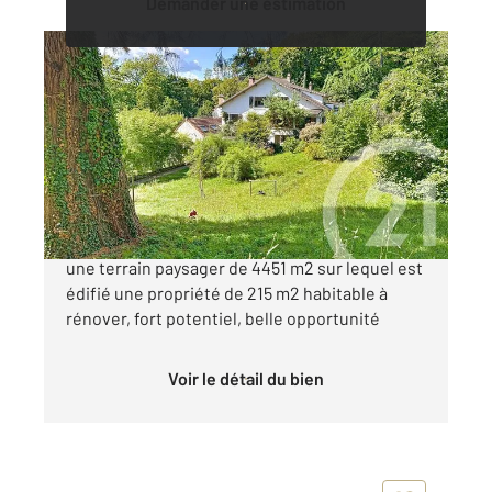
Demander une estimation
BIEVRES 91
2
217 m
, 8 pièces
Ref : 7478
Maison à vendre
855 000 €
Situation exceptionnelle en site classé, sur
une terrain paysager de 4451 m2 sur lequel est
édifié une propriété de 215 m2 habitable à
rénover, fort potentiel, belle opportunité
Voir le détail du bien