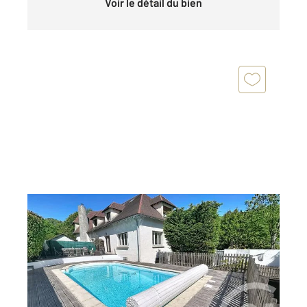
Voir le détail du bien
BIEVRES 91
2
159,67 m
, 7 pièces
Ref : 7523
Maison à vendre
690 000 €