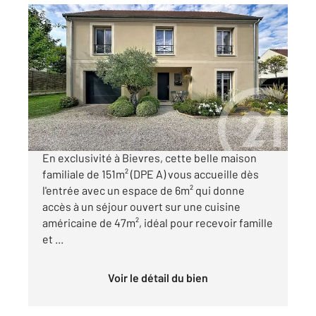
BIEVRES 91
2
151 m
, 6 pièces
Ref : 7443
Maison à vendre
890 000 €
Visiter le site dédié
En exclusivité à Bievres, cette belle maison
familiale de 151m² (DPE A) vous accueille dès
l'entrée avec un espace de 6m² qui donne
accès à un séjour ouvert sur une cuisine
américaine de 47m², idéal pour recevoir famille
et ...
Voir le détail du bien