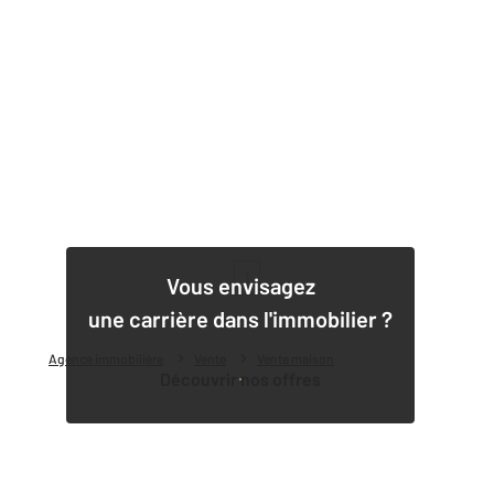
1
Vous envisagez
une carrière dans l'immobilier ?
Agence immobilière
Vente
Vente maison
Découvrir nos offres