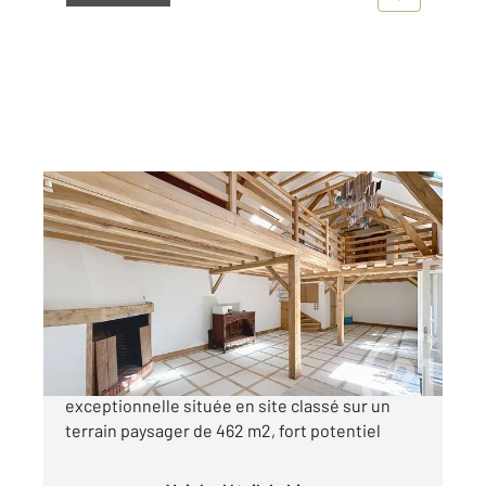
BIEVRES 91
2
79 m
, 3 pièces
Ref : 7494
Maison à vendre
369 000 €
Maison coup de coeur dans un environnement
exceptionnelle située en site classé sur un
terrain paysager de 462 m2, fort potentiel