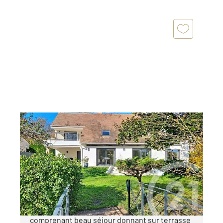
BIEVRES 91
2
220 m
, 7 pièces
Ref : 7575
Maison à vendre
1 289 000 €
Belle maison entièrement rénovée,
comprenant beau séjour donnant sur terrasse